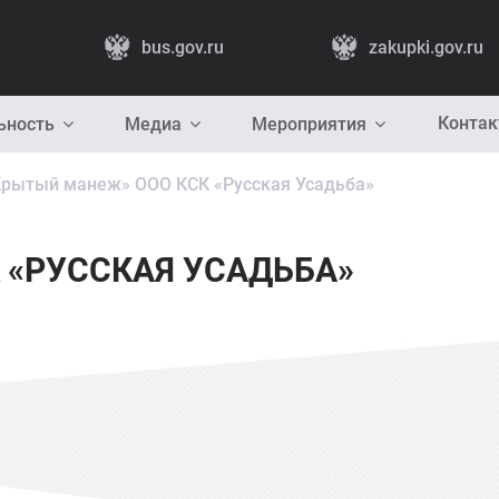
bus.gov.ru
zakupki.gov.ru
Конта
ьность
Медиа
Мероприятия
Крытый манеж» ООО КСК «Русская Усадьба»
 «РУССКАЯ УСАДЬБА»