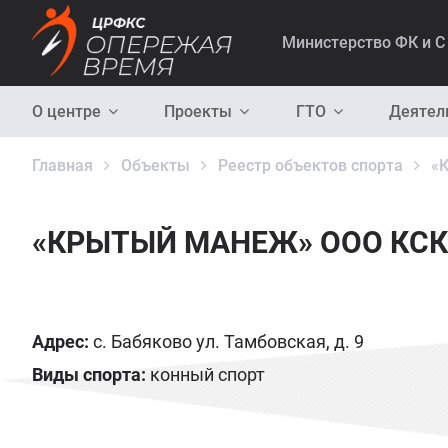
Министерство ФК и С
О центре
Проекты
ГТО
Деятел
Главная
Объекты
Реестр объектов спорта
«
«КРЫТЫЙ МАНЕЖ» ООО КСК
Адрес:
с. Бабяково ул. Тамбовская, д. 9
Виды спорта:
конный спорт