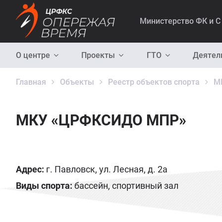
Министерство ФК и С
О центре
Проекты
ГТО
Деятел
Главная
Объекты
Реестр объектов спорта
М
МКУ «ЦРФКСИДО МПР»
Адрес:
г. Павловск, ул. Лесная, д. 2а
Виды спорта:
бассейн, спортивный зал