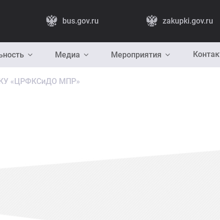
bus.gov.ru
zakupki.gov.ru
Конта
ьность
Медиа
Мероприятия
КУ «ЦРФКСиДО МПР»